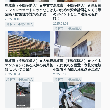
鳥取市（不動産購入）★中古マ
鳥取市（不動産購入）★住み替
ンションのオートロックなしは
えのための資金計画を立てる際
危険？防犯性や対策を解説
のポイントとは？注意点も解
説！
2025.08.10
2025.08.08
鳥取市 不動産購入
鳥取市 不動産購入
鳥取市（不動産購入）★大規模
鳥取市（不動産購入）★マイホ
マンションにある人気の共用施
ームに表札を設置！表札の種類
設についてご紹介
や設置する際の注意点をご紹介
2025.08.04
2025.07.28
鳥取市 不動産購入
鳥取市 不動産購入