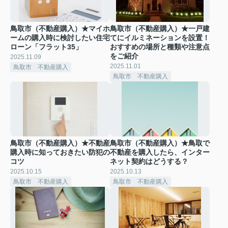
鳥取市（不動産購入）★マイホ
鳥取市（不動産購入）★一戸建
ームの購入時に検討したい住宅
てにイルミネーションを設置！
ローン「フラット35」
おすすめの場所と種類や注意点
をご紹介
2025.11.09
2025.11.01
鳥取市 不動産購入
鳥取市 不動産購入
鳥取市（不動産購入）★不動産
鳥取市（不動産購入）★鳥取で
購入時に知っておきたい防犯の
不動産を購入したら、インター
コツ
ネット契約はどうする？
2025.10.15
2025.10.13
鳥取市 不動産購入
鳥取市 不動産購入