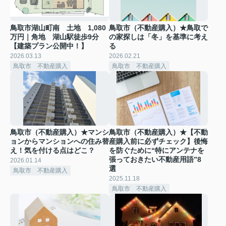
鳥取市湖山町南 土地 1,080
鳥取市（不動産購入）★鳥取で
万円｜角地 湖山駅徒歩9分
の家探しは「冬」を基準に考え
【建築プラン公開中！】
る
2026.03.13
2026.02.21
鳥取市 不動産購入
鳥取市 不動産購入
鳥取市（不動産購入）★マンシ
鳥取市（不動産購入）★【不動
ョンからマンションへの住み替
産購入前に必ずチェック】後悔
え！気を付ける点はどこ？
を防ぐために“特にアンテナを
張っておきたい不動産用語”8
2026.01.14
選
鳥取市 不動産購入
2025.11.18
鳥取市 不動産購入