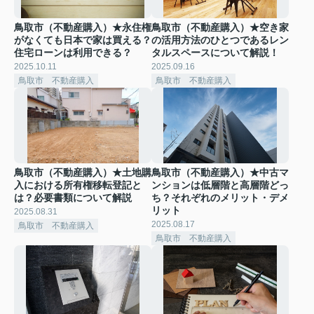
鳥取市（不動産購入）★永住権
鳥取市（不動産購入）★空き家
がなくても日本で家は買える？
の活用方法のひとつであるレン
住宅ローンは利用できる？
タルスペースについて解説！
2025.10.11
2025.09.16
鳥取市 不動産購入
鳥取市 不動産購入
鳥取市（不動産購入）★土地購
鳥取市（不動産購入）★中古マ
入における所有権移転登記と
ンションは低層階と高層階どっ
は？必要書類について解説
ち？それぞれのメリット・デメ
リット
2025.08.31
2025.08.17
鳥取市 不動産購入
鳥取市 不動産購入