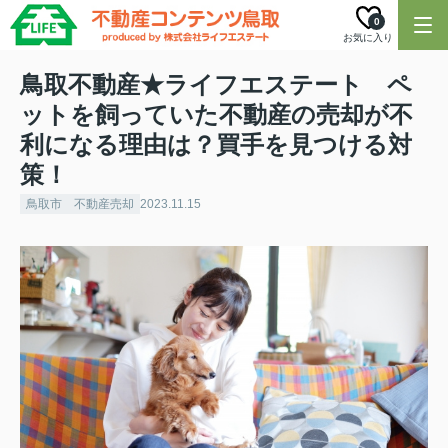
0
お気に入り
鳥取不動産★ライフエステート ペ
ットを飼っていた不動産の売却が不
利になる理由は？買手を見つける対
策！
鳥取市 不動産売却
2023.11.15