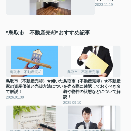
ト 価格改定の
2023.11.19
お知らせ
”鳥取市 不動産売却”おすすめ記事
鳥取市 不動産売却
鳥取市 不動産売却
鳥取市（不動産売却）★傾いた
鳥取市（不動産売却）★不動産
家の資産価値と売却方法につい
を売る際に確認しておくべき名
て解説！
義や物件の状態などについて解
説！
2026.01.30
2025.09.10