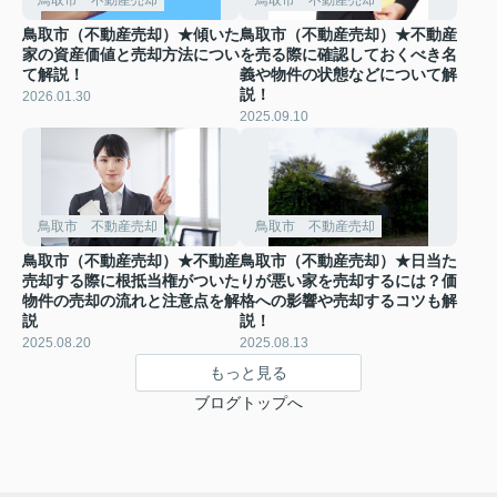
鳥取市（不動産売却）★傾いた
鳥取市（不動産売却）★不動産
家の資産価値と売却方法につい
を売る際に確認しておくべき名
て解説！
義や物件の状態などについて解
説！
2026.01.30
2025.09.10
鳥取市 不動産売却
鳥取市 不動産売却
鳥取市（不動産売却）★不動産
鳥取市（不動産売却）★日当た
売却する際に根抵当権がついた
りが悪い家を売却するには？価
物件の売却の流れと注意点を解
格への影響や売却するコツも解
説
説！
2025.08.20
2025.08.13
もっと見る
ブログトップへ