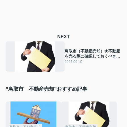
NEXT
鳥取市（不動産売却）★不動産
を売る際に確認しておくべき名
義や物件の状態などについて解
2025.09.10
説！
”鳥取市 不動産売却”おすすめ記事
鳥取市 不動産売却
鳥取市 不動産売却