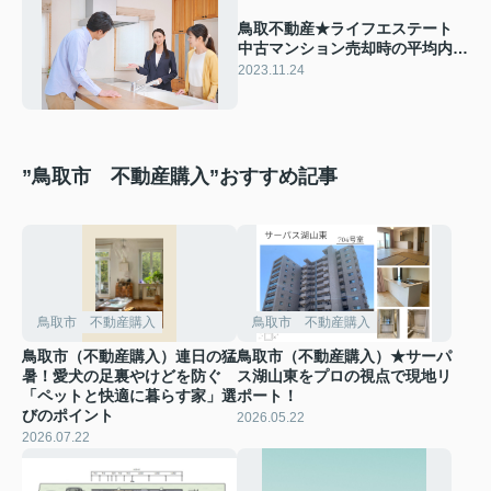
鳥取不動産★ライフエステート
中古マンション売却時の平均内見
件数は？成約に至らない時の対策
2023.11.24
もご紹介
”鳥取市 不動産購入”おすすめ記事
鳥取市 不動産購入
鳥取市 不動産購入
鳥取市（不動産購入）連日の猛
鳥取市（不動産購入）★サーパ
暑！愛犬の足裏やけどを防ぐ
ス湖山東をプロの視点で現地リ
「ペットと快適に暮らす家」選
ポート！
びのポイント
2026.05.22
2026.07.22