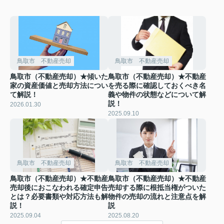
鳥取市 不動産売却
鳥取市 不動産売却
鳥取市（不動産売却）★傾いた
鳥取市（不動産売却）★不動産
家の資産価値と売却方法につい
を売る際に確認しておくべき名
て解説！
義や物件の状態などについて解
説！
2026.01.30
2025.09.10
鳥取市 不動産売却
鳥取市 不動産売却
鳥取市（不動産売却）★不動産
鳥取市（不動産売却）★不動産
売却後におこなわれる確定申告
売却する際に根抵当権がついた
とは？必要書類や対応方法も解
物件の売却の流れと注意点を解
説！
説
2025.09.04
2025.08.20