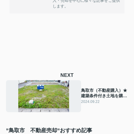
入・売却を中心に様々な記事をご提供
します。
NEXT
鳥取市（不動産購入）★
建築条件付き土地を購入
するメリットとデメリッ
2024.09.22
トについてご紹介
”鳥取市 不動産売却”おすすめ記事