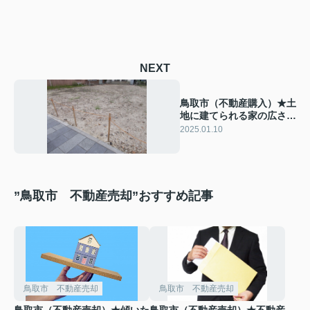
NEXT
鳥取市（不動産購入）★土
地に建てられる家の広さに
は決まりがある？
2025.01.10
”鳥取市 不動産売却”おすすめ記事
鳥取市 不動産売却
鳥取市 不動産売却
鳥取市（不動産売却）★傾いた
鳥取市（不動産売却）★不動産