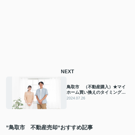
NEXT
鳥取市 （不動産購入）★マイ
ホーム買い換えのタイミング！
住宅ローンが残っていても買い
2024.07.26
替え可能？
”鳥取市 不動産売却”おすすめ記事