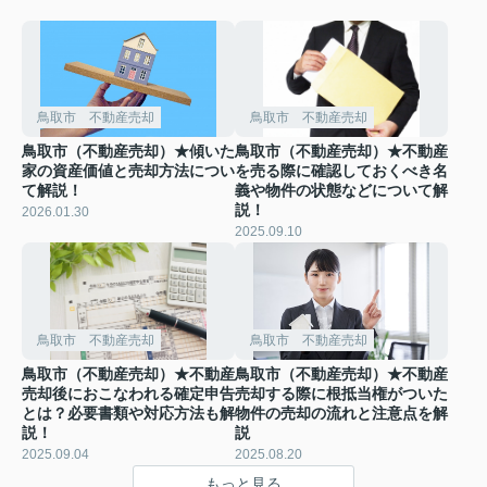
鳥取市 不動産売却
鳥取市 不動産売却
鳥取市（不動産売却）★傾いた
鳥取市（不動産売却）★不動産
家の資産価値と売却方法につい
を売る際に確認しておくべき名
て解説！
義や物件の状態などについて解
説！
2026.01.30
2025.09.10
鳥取市 不動産売却
鳥取市 不動産売却
鳥取市（不動産売却）★不動産
鳥取市（不動産売却）★不動産
売却後におこなわれる確定申告
売却する際に根抵当権がついた
とは？必要書類や対応方法も解
物件の売却の流れと注意点を解
説！
説
2025.09.04
2025.08.20
もっと見る