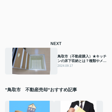
NEXT
鳥取市（不動産購入）★キッチ
ンの床下収納とは？種類やメリ
ット・デメリットについてご紹
2024.09.17
介
”鳥取市 不動産売却”おすすめ記事