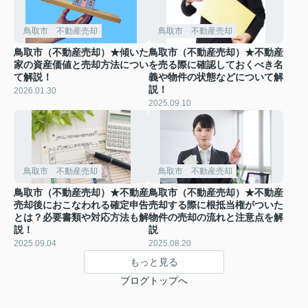
鳥取市 不動産売却
鳥取市 不動産売却
鳥取市（不動産売却）★傾いた
鳥取市（不動産売却）★不動産
家の資産価値と売却方法につい
を売る際に確認しておくべき名
て解説！
義や物件の状態などについて解
説！
2026.01.30
2025.09.10
鳥取市 不動産売却
鳥取市 不動産売却
鳥取市（不動産売却）★不動産
鳥取市（不動産売却）★不動産
売却後におこなわれる確定申告
売却する際に根抵当権がついた
とは？必要書類や対応方法も解
物件の売却の流れと注意点を解
説！
説
2025.09.04
2025.08.20
もっと見る
ブログトップへ