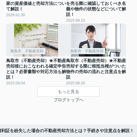
家の資産価値と売却方法につい
を売る際に確認しておくべき名
て解説！
義や物件の状態などについて解
説！
2026.01.30
2025.09.10
鳥取市 不動産売却
鳥取市 不動産売却
鳥取市（不動産売却）★不動産
鳥取市（不動産売却）★不動産
売却後におこなわれる確定申告
売却する際に根抵当権がついた
とは？必要書類や対応方法も解
物件の売却の流れと注意点を解
説！
説
2025.09.04
2025.08.20
もっと見る
ブログトップへ
権利証を紛失した場合の不動産売却方法とは？手続きや注意点を解説！