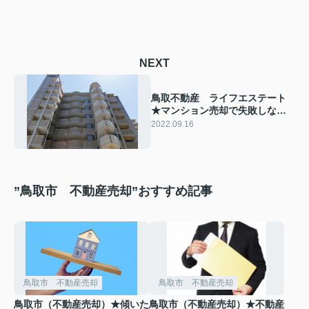
NEXT
鳥取不動産 ライフエステート
★マンション売却で失敗しない
ために！失敗事例や成功のポイ
2022.09.16
ントをご紹介
”鳥取市 不動産売却”おすすめ記事
鳥取市 不動産売却
鳥取市 不動産売却
鳥取市（不動産売却）★傾いた
鳥取市（不動産売却）★不動産