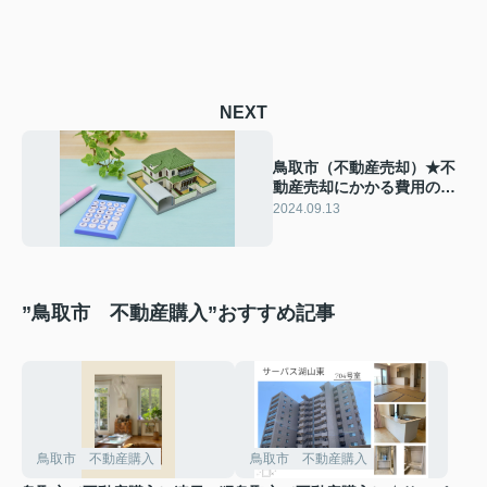
NEXT
鳥取市（不動産売却）★不
動産売却にかかる費用の種
類や相場などをご紹介！
2024.09.13
”鳥取市 不動産購入”おすすめ記事
鳥取市 不動産購入
鳥取市 不動産購入