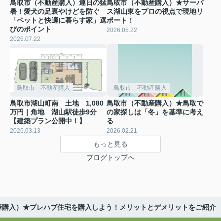
鳥取市（不動産購入）連日の猛
鳥取市（不動産購入）★サーパ
暑！愛犬の足裏やけどを防ぐ
ス湖山東をプロの視点で現地リ
「ペットと快適に暮らす家」選
ポート！
びのポイント
2026.05.22
2026.07.22
鳥取市 不動産購入
鳥取市 不動産購入
鳥取市湖山町南 土地 1,080
鳥取市（不動産購入）★鳥取で
万円｜角地 湖山駅徒歩9分
の家探しは「冬」を基準に考え
【建築プラン公開中！】
る
2026.03.13
2026.02.21
もっと見る
ブログトップへ
産購入）★プレハブ住宅を購入しよう！メリットとデメリットをご紹介