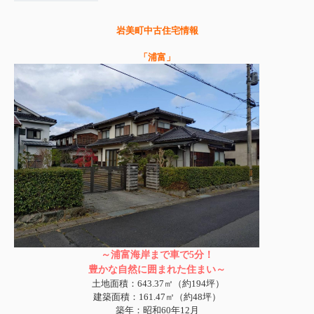
岩美町中古住宅情報
「浦富」
～浦富海岸まで車で5分！
豊かな自然に囲まれた住まい
～
土地面積：643.37㎡（約194坪）
建築面積：161.47㎡（約48坪）
築年：昭和60年12月