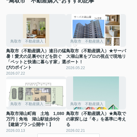
”鳥取市 不動産購入”おすすめ記事
鳥取市 不動産購入
鳥取市 不動産購入
鳥取市（不動産購入）連日の猛
鳥取市（不動産購入）★サーパ
暑！愛犬の足裏やけどを防ぐ
ス湖山東をプロの視点で現地リ
「ペットと快適に暮らす家」選
ポート！
びのポイント
2026.05.22
2026.07.22
鳥取市 不動産購入
鳥取市 不動産購入
鳥取市湖山町南 土地 1,080
鳥取市（不動産購入）★鳥取で
万円｜角地 湖山駅徒歩9分
の家探しは「冬」を基準に考え
【建築プラン公開中！】
る
2026.03.13
2026.02.21