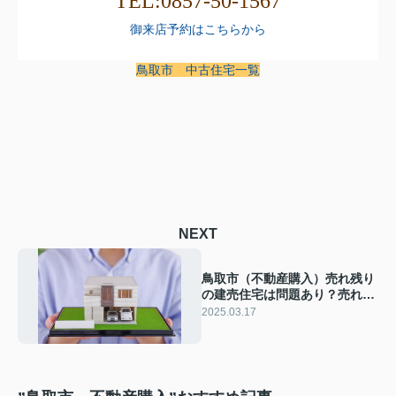
TEL:0857​-50​-1567
御来店予約はこちらから
鳥取市 中古住宅一覧
NEXT
鳥取市（不動産購入）売れ残り
の建売住宅は問題あり？売れ残
る理由や購入するメリット・注
2025.03.17
意点