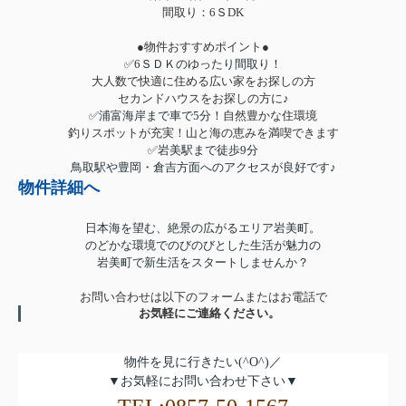
間取り：6ＳDK
●物件おすすめポイント●
✅6ＳＤＫのゆったり間取り！
大人数で快適に住める広い家をお探しの方
セカンドハウスをお探しの方に♪
✅浦富海岸まで車で5分！
自然豊かな住環境
釣りスポットが充実！山と海の恵みを満喫できます
✅岩美駅まで徒歩9分
鳥取駅や豊岡・倉吉方面へのアクセスが良好です♪
物件詳細へ
日本海を望む、絶景の広がるエリア岩美町。
のどかな環境でのびのびとした生活が魅力の
岩美町で新生活をスタートしませんか？
お問い合わせは以下のフォームまたはお電話で
お気軽にご連絡ください。
物件を見に行きたい(^O^)／
▼お気軽にお問い合わせ下さい▼