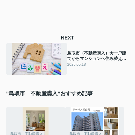
NEXT
鳥取市（不動産購入）★一戸建
てからマンションへ住み替える
メリットとは？注意点や選び方
2025.05.18
をご紹介
”鳥取市 不動産購入”おすすめ記事
鳥取市 不動産購入
鳥取市 不動産購入