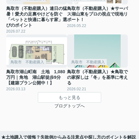
鳥取市（不動産購入）連日の猛
鳥取市（不動産購入）★サーパ
暑！愛犬の足裏やけどを防ぐ
ス湖山東をプロの視点で現地リ
「ペットと快適に暮らす家」選
ポート！
びのポイント
2026.05.22
2026.07.22
鳥取市 不動産購入
鳥取市 不動産購入
鳥取市湖山町南 土地 1,080
鳥取市（不動産購入）★鳥取で
万円｜角地 湖山駅徒歩9分
の家探しは「冬」を基準に考え
【建築プラン公開中！】
る
2026.03.13
2026.02.21
もっと見る
ブログトップへ
）★土地購入で後悔？失敗例からみる注意点や探し方のポイントを解説