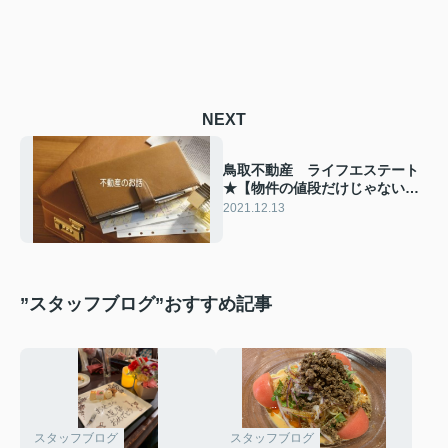
NEXT
鳥取不動産 ライフエステート
★【物件の値段だけじゃない！
不動産購入にかかる諸費用をご
2021.12.13
紹介！】
”スタッフブログ”おすすめ記事
スタッフブログ
スタッフブログ