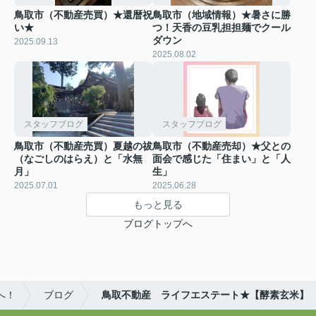
鳥取市（不動産売買）★還暦祝
鳥取市（地域情報）★暑さに勝
い★
つ！天香の豆乳担担麺でクール
ダウン
2025.09.13
2025.08.02
スタッフブログ
スタッフブログ
鳥取市（不動産売買）夏越の祓
鳥取市（不動産売却）★父との
（なごしのはらえ）と「水無
面会で感じた「住まい」と「人
月」
生」
2025.07.01
2025.06.28
もっと見る
ブログトップへ
へ！
ブログ
鳥取不動産 ライフエステート★【酵素玄米】