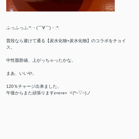
ふっふっふ:*:・(￣∀￣)・:*:
普段なら避けて通る【炭水化物+炭水化物】のコラボをチョイ
ス。
中性脂肪値、上がっちゃったかな。
まあ、いいや。
120％チャージ出来ました。
午後からまた頑張りますε=ε=ε= ヾ(*~▽~)ノ