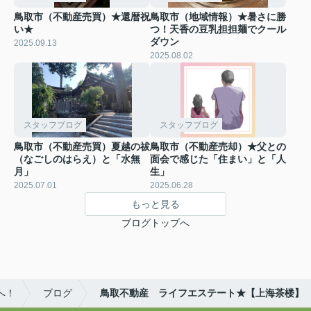
鳥取市（不動産売買）★還暦祝
鳥取市（地域情報）★暑さに勝
い★
つ！天香の豆乳担担麺でクール
ダウン
2025.09.13
2025.08.02
スタッフブログ
スタッフブログ
鳥取市（不動産売買）夏越の祓
鳥取市（不動産売却）★父との
（なごしのはらえ）と「水無
面会で感じた「住まい」と「人
月」
生」
2025.07.01
2025.06.28
もっと見る
ブログトップへ
へ！
ブログ
鳥取不動産 ライフエステート★【上海茶楼】