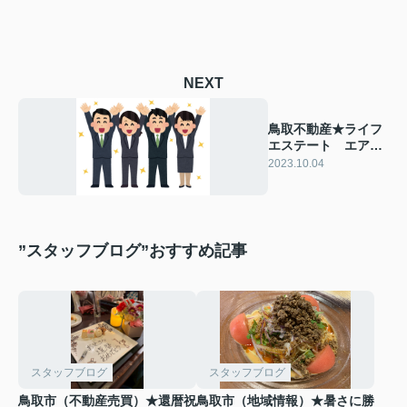
NEXT
鳥取不動産★ライフ
エステート エアコ
ン★家具付き♪安長
2023.10.04
新築
”スタッフブログ”おすすめ記事
スタッフブログ
スタッフブログ
鳥取市（不動産売買）★還暦祝
鳥取市（地域情報）★暑さに勝