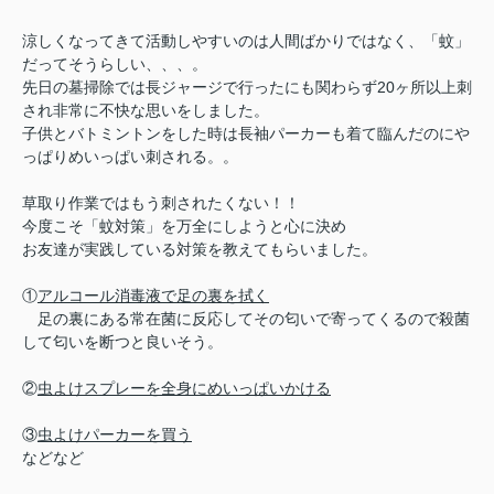
涼しくなってきて活動しやすいのは人間ばかりではなく、「蚊」
だってそうらしい、、、。
先日の墓掃除では長ジャージで行ったにも関わらず20ヶ所以上刺
され非常に不快な思いをしました。
子供とバトミントンをした時は長袖パーカーも着て臨んだのにや
っぱりめいっぱい刺される。。
草取り作業ではもう刺されたくない！！
今度こそ「蚊対策」を万全にしようと心に決め
お友達が実践している対策を教えてもらいました。
①
アルコール消毒液で足の裏を拭く
足の裏にある常在菌に反応してその匂いで寄ってくるので殺菌
して匂いを断つと良いそう。
②
虫よけスプレーを全身にめいっぱいかける
③
虫よけパーカーを買う
などなど