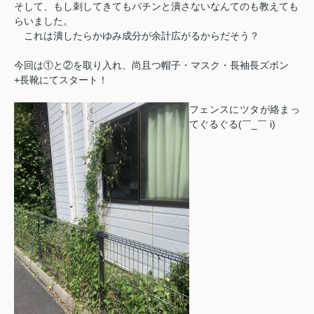
そして、もし刺してきてもパチンと潰さないなんてのも教えても
らいました。
これは潰したらかゆみ成分が余計広がるからだそう？
今回は①と②を取り入れ、尚且つ帽子・マスク・長袖長ズボン
+長靴にてスタート！
フェンスにツタが絡まっ
てぐるぐる(￣_￣ i)