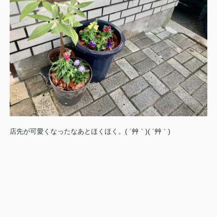
店先が可愛くなったなあとほくほく。( ´艸｀)( ´艸｀)