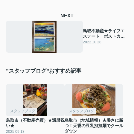
NEXT
鳥取不動産★ライフエ
ステート ポストカー
ド
2022.10.28
”スタッフブログ”おすすめ記事
スタッフブログ
スタッフブログ
鳥取市（不動産売買）★還暦祝
鳥取市（地域情報）★暑さに勝
い★
つ！天香の豆乳担担麺でクール
ダウン
2025.09.13