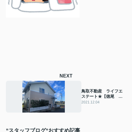
NEXT
鳥取不動産 ライフエ
ステート★【徳尾
4LDKリフォーム完
2021.12.04
成！】
”スタッフブログ”おすすめ記事