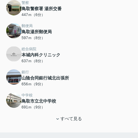
警察
鳥取警察署 湯所交番
447ｍ（6分）
郵便局
鳥取湯所郵便局
597ｍ（8分）
総合病院
本城内科クリニック
637ｍ（8分）
銀行
山陰合同銀行城北出張所
656ｍ（9分）
中学校
鳥取市立北中学校
691ｍ（9分）
すべて見る