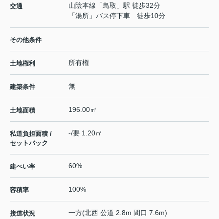
山陰本線
「
鳥取
」駅 徒歩32分
交通
「湯所」バス停下車 徒歩10分
その他条件
所有権
土地権利
無
建築条件
196.00㎡
土地面積
-/要 1.20㎡
私道負担面積 /
セットバック
60%
建ぺい率
100%
容積率
一方(北西 公道 2.8m 間口 7.6m)
接道状況