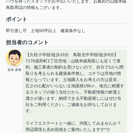
ハウを持ったスタッフがお手伝いいたします。お薦めの山陰本線
鳥取周辺の情報もございます。
ポイント
即引渡し可
土地50坪以上
建築条件なし
担当者のコメント
【久松小学校/徒歩15分 鳥取北中学校/徒歩9分】
7176湯所町1丁目売地：山陰本線鳥取にも近くて便
利。施工業者の制約を受けないので、自分で1から間
安本 承寿
取りを考えられる建築条件無し。コチラは売地の情
報となっています。土地購入をお考えの方は是非。
広さの心配がいらない土地面積196㎡。地元に精通す
るスタッフの揃う当社だから、不動産情報の鮮度と
濃さが違います。納得できる不動産探しにはぜひ当
社をご利用ください。ご連絡をお待ちしておりま
す。
ライフエステートと一緒に、内覧してみませんか？
周辺環境も含め現地をご案内いたします!(^^)!