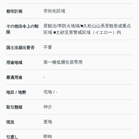
市街化区域
都市計画
景観法/準防火地域/■久松山山系景観形成重点
その他法令上の制
限
区域 ■土砂災害警戒区域（イエロー）内
不要
国土法届出要否
第一種低層住居専用
用途地域
-
最適用途
宅地 / -
地目 / 地勢
仲介
取引態様
更地
現況
即時
引渡し