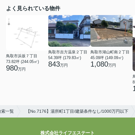
よく見られている物件
鳥取市吉方温泉２丁目
鳥取市湖山町南２丁目
鳥取市浜坂７丁目
54.39坪 (179.83㎡)
45.09坪 (149.09㎡)
73.82坪 (244.05㎡)
843
1,080
万円
万円
980
万円
8
検索一覧
【No.7176】湯所町1丁目/建築条件なし/1000万円以下
株式会社ライフエステート