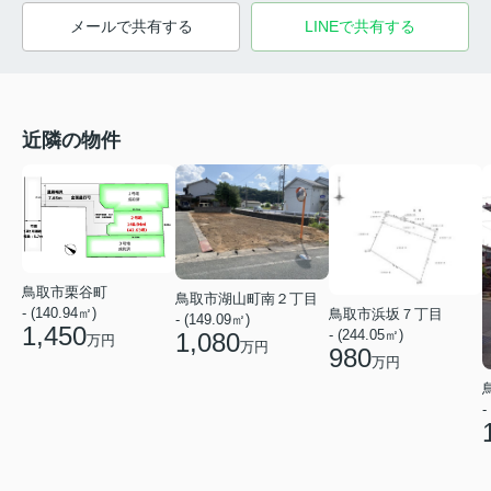
メールで共有する
LINEで共有する
近隣の物件
鳥取市栗谷町
鳥取市湖山町南２丁目
- (140.94㎡)
鳥取市浜坂７丁目
- (149.09㎡)
1,450
- (244.05㎡)
1,080
万円
万円
980
万円
-