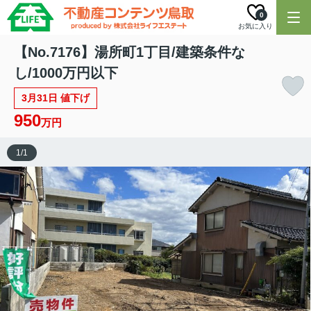
0
お気に入り
【No.7176】湯所町1丁目/建築条件な
し/1000万円以下
3月31日 値下げ
950
万円
1
/
1