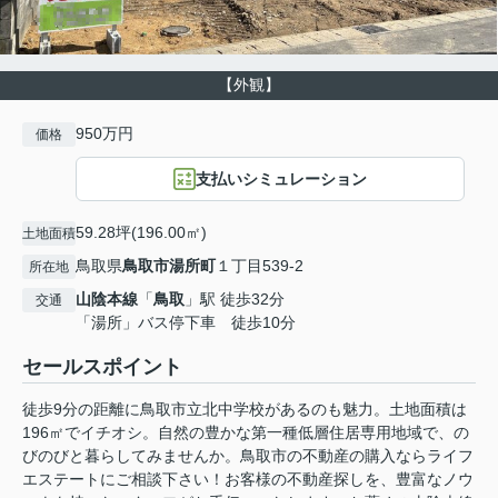
【外観】
950万円
価格
支払いシミュレーション
59.28坪(196.00㎡)
土地面積
鳥取県
鳥取市
湯所町
１丁目539-2
所在地
山陰本線
「
鳥取
」駅 徒歩32分
交通
「湯所」バス停下車 徒歩10分
セールスポイント
徒歩9分の距離に鳥取市立北中学校があるのも魅力。土地面積は
196㎡でイチオシ。自然の豊かな第一種低層住居専用地域で、の
びのびと暮らしてみませんか。鳥取市の不動産の購入ならライフ
エステートにご相談下さい！お客様の不動産探しを、豊富なノウ