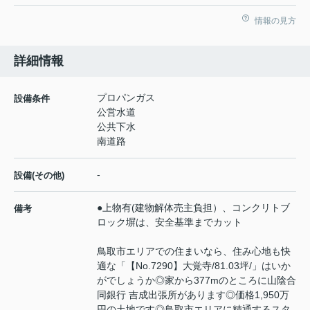
情報の見方
詳細情報
プロパンガス
設備条件
公営水道
公共下水
南道路
-
設備(その他)
●上物有(建物解体売主負担）、コンクリトブ
備考
ロック塀は、安全基準までカット
鳥取市エリアでの住まいなら、住み心地も快
適な「【No.7290】大覚寺/81.03坪/」はいか
がでしょうか◎家から377mのところに山陰合
同銀行 吉成出張所があります◎価格1,950万
円の土地です◎鳥取市エリアに精通するスタ