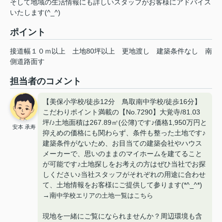
そして地域の生活情報にも詳しいスタッフがお客様にアドバイス
いたします(^_^)
ポイント
接道幅１０ｍ以上
土地80坪以上
更地渡し
建築条件なし
南
側道路面す
担当者のコメント
【美保小学校/徒歩12分 鳥取南中学校/徒歩16分】
こだわりポイント満載の【No.7290】大覚寺/81.03
坪/♪土地面積は267.89㎡(公簿)です♪価格1,950万円と
安本 承寿
抑えめの価格にも関わらず、条件も整った土地です♪
建築条件がないため、お目当ての建築会社やハウス
メーカーで、思いのままのマイホームを建てること
が可能です♪土地探しをお考えの方はぜひ当社でお探
しください♪当社スタッフがそれぞれの用途に合わせ
て、土地情報をお客様にご提供して参ります(*^_^*)
→南
中学校エリアの土地一覧はこちら
現地を一緒にご覧になられませんか？周辺環境も含