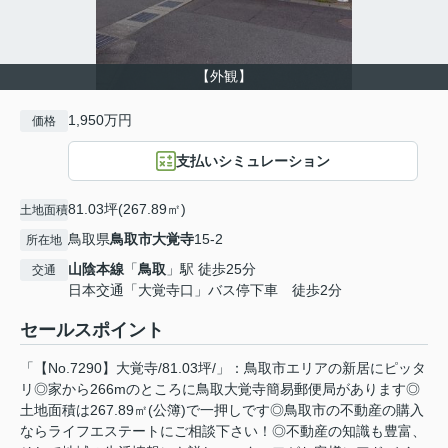
【外観】
1,950万円
価格
支払いシミュレーション
81.03坪(267.89㎡)
土地面積
鳥取県
鳥取市
大覚寺
15-2
所在地
山陰本線
「
鳥取
」駅 徒歩25分
交通
日本交通「大覚寺口」バス停下車 徒歩2分
セールスポイント
「【No.7290】大覚寺/81.03坪/」：鳥取市エリアの新居にピッタ
リ◎家から266mのところに鳥取大覚寺簡易郵便局があります◎
土地面積は267.89㎡(公簿)で一押しです◎鳥取市の不動産の購入
ならライフエステートにご相談下さい！◎不動産の知識も豊富、