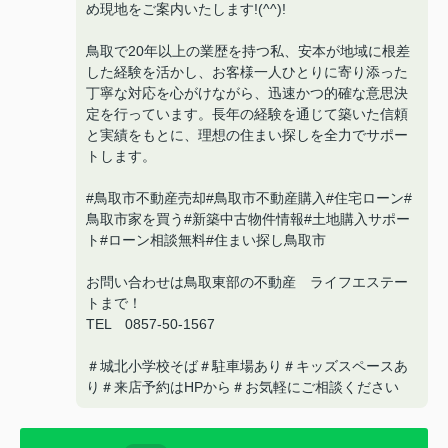
め現地をご案内いたします!(^^)!
鳥取で20年以上の業歴を持つ私、安本が地域に根差
した経験を活かし、お客様一人ひとりに寄り添った
丁寧な対応を心がけながら、迅速かつ的確な意思決
定を行っています。長年の経験を通じて築いた信頼
と実績をもとに、理想の住まい探しを全力でサポー
トします。
#鳥取市不動産売却#鳥取市不動産購入#住宅ローン#
鳥取市家を買う#新築中古物件情報#土地購入サポー
ト#ローン相談無料#住まい探し鳥取市
お問い合わせは鳥取東部の不動産 ライフエステー
トまで！
TEL 0857-50-1567
＃城北小学校そば＃駐車場あり＃キッズスペースあ
り＃来店予約はHPから＃お気軽にご相談ください