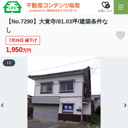
0
お気に入り
【No.7290】大覚寺/81.03坪/建築条件な
し
7月26日 値下げ
1,950
万円
1
/
2