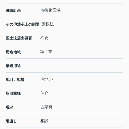
市街化区域
都市計画
景観法
その他法令上の制限
不要
国土法届出要否
準工業
用途地域
-
最適用途
宅地 / -
地目 / 地勢
仲介
取引態様
古家有
現況
相談
引渡し