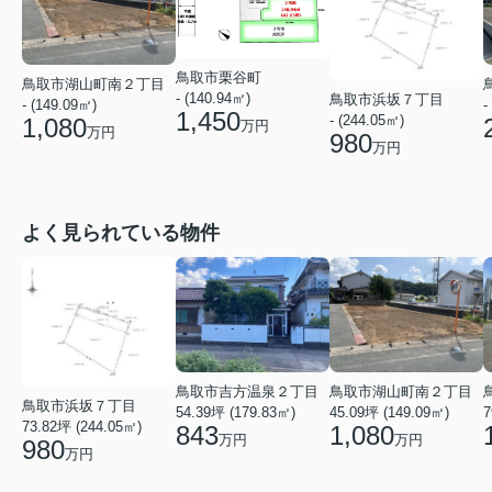
鳥取市栗谷町
鳥取市湖山町南２丁目
- (140.94㎡)
鳥取市浜坂７丁目
-
- (149.09㎡)
1,450
- (244.05㎡)
1,080
万円
万円
980
万円
よく見られている物件
鳥取市吉方温泉２丁目
鳥取市湖山町南２丁目
鳥取市浜坂７丁目
54.39坪 (179.83㎡)
45.09坪 (149.09㎡)
7
73.82坪 (244.05㎡)
843
1,080
万円
万円
980
万円