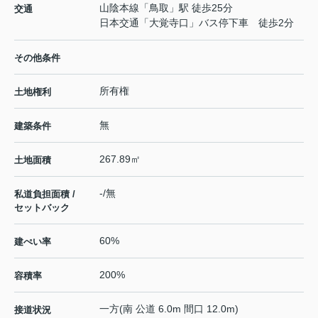
山陰本線
「
鳥取
」駅 徒歩25分
交通
日本交通「大覚寺口」バス停下車 徒歩2分
その他条件
所有権
土地権利
無
建築条件
267.89㎡
土地面積
-/無
私道負担面積 /
セットバック
60%
建ぺい率
200%
容積率
一方(南 公道 6.0m 間口 12.0m)
接道状況