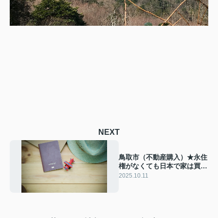
NEXT
鳥取市（不動産購入）★永住
権がなくても日本で家は買え
る？住宅ローンは利用でき
2025.10.11
る？