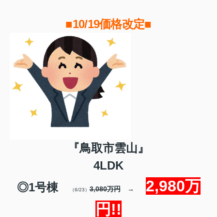
■10/19価格改定■
『鳥取市雲山』
4LDK
2,980万
◎1号棟
3,080万円
→
（6/23）
円!!