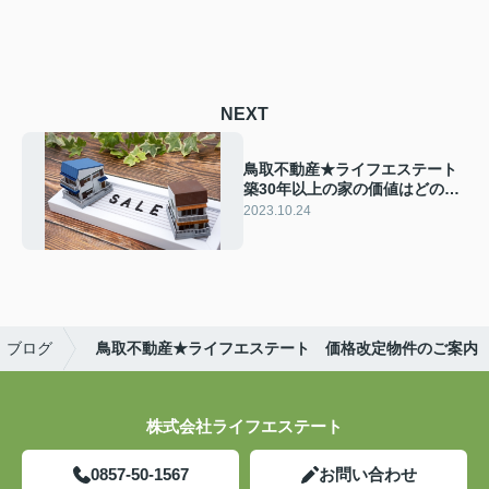
NEXT
鳥取不動産★ライフエステート
築30年以上の家の価値はどのく
らい？売却しやすい条件や方法
2023.10.24
もご紹介
ブログ
鳥取不動産★ライフエステート 価格改定物件のご案内
株式会社ライフエステート
0857-50-1567
お問い合わせ