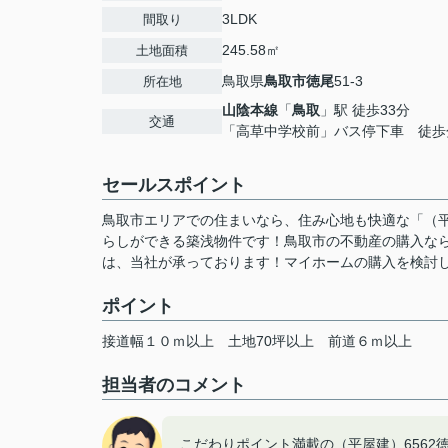
3LDK
間取り
245.58㎡
土地面積
鳥取県
鳥取市
徳尾
51-3
所在地
山陰本線
「
鳥取
」駅 徒歩33分
交通
「高草中学校前」バス停下車 徒歩
セールスポイント
鳥取市エリアでの住まいなら、住み心地も快適な「（平
らしができる築浅物件です！鳥取市の不動産の購入な
は、当社が承っております！マイホームの購入を検討して
ポイント
接道幅１０ｍ以上
土地70坪以上
前道６ｍ以上
担当者のコメント
こだわりポイント満載の（平屋建）656