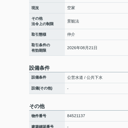
空家
現況
その他
景観法
法令上の制限
仲介
取引態様
取引条件の
2026年08月21日
有効期限
設備条件
設備条件
公営水道 / 公共下水
設備(その他)
-
その他
84521137
物件番号
-
建築確認番号