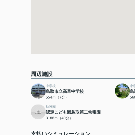
周辺施設
中学校
小
鳥取市立高草中学校
鳥
554ｍ（7分）
5
幼稚園
認定こども園鳥取第二幼稚園
3188ｍ（40分）
支払いシミュレーション