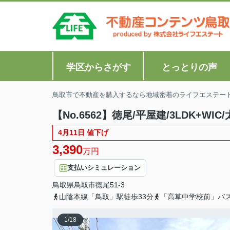
学区からさがす
とっとりの声
鳥取市で不動産を購入するなら地域密着のライフエステー
【No.6562】徳尾/平屋建/3LDK+WIC
4月11日 値下げ
3,390
万円
支払いシミュレーション
鳥取県
鳥取市
徳尾
51-3
山陰本線「鳥取」駅徒歩33分
「高草中学校前」バ
1
/
18