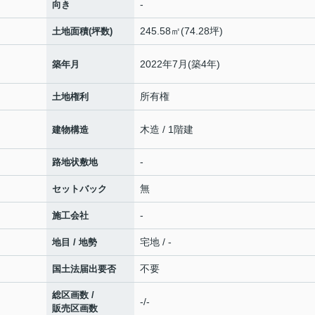
-
向き
245.58㎡(74.28坪)
土地面積(坪数)
2022年7月(築4年)
築年月
所有権
土地権利
木造 / 1階建
建物構造
-
路地状敷地
無
セットバック
-
施工会社
宅地 / -
地目 / 地勢
不要
国土法届出要否
総区画数 /
-/-
販売区画数