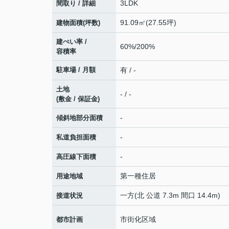
3LDK
間取り / 詳細
91.09㎡(27.55坪)
建物面積(坪数)
建ぺい率 /
60%/200%
容積率
駐車場 / 月額
有 / -
土地
- / -
(敷金 / 保証金)
-
傾斜地部分面積
-
私道負担面積
-
高圧線下面積
第一種住居
用途地域
一方(北 公道 7.3m 間口 14.4m)
接道状況
市街化区域
都市計画