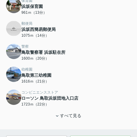
保育園
浜坂保育園
961ｍ（13分）
郵便局
浜坂西簡易郵便局
1075ｍ（14分）
警察
鳥取警察署 浜坂駐在所
1600ｍ（20分）
幼稚園
鳥取第三幼稚園
1616ｍ（21分）
コンビニエンスストア
ローソン 鳥取浜坂団地入口店
1723ｍ（22分）
すべて見る