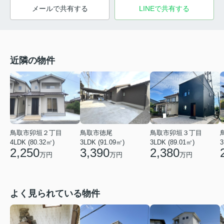
メールで共有する
LINEで共有する
近隣の物件
鳥取市卯垣２丁目
鳥取市徳尾
鳥取市卯垣３丁目
4LDK (80.32㎡)
3LDK (91.09㎡)
3LDK (89.01㎡)
3
2,250
3,390
2,380
万円
万円
万円
よく見られている物件