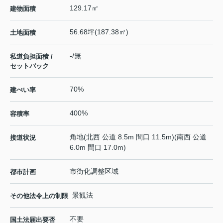
129.17㎡
建物面積
56.68坪(187.38㎡)
土地面積
-/無
私道負担面積 /
セットバック
70%
建ぺい率
400%
容積率
角地(北西 公道 8.5m 間口 11.5m)(南西 公道
接道状況
6.0m 間口 17.0m)
市街化調整区域
都市計画
景観法
その他法令上の制限
不要
国土法届出要否