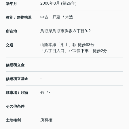
2000年8月 (築26年)
築年月
中古一戸建 / 木造
種別 / 建物構造
鳥取県
鳥取市
浜坂
８丁目9-2
所在地
山陰本線
「
湖山
」駅 徒歩63分
交通
「八丁目入口」バス停下車 徒歩2分
-
修繕積立金
-
修繕積立基金
有 / -
駐車場 / 月額
その他条件
所有権
土地権利