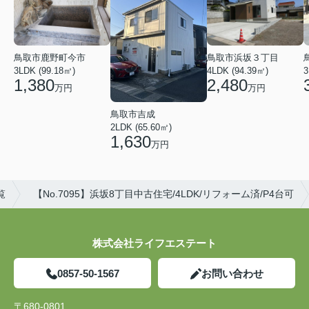
鳥取市鹿野町今市
鳥取市浜坂３丁目
3LDK (99.18㎡)
4LDK (94.39㎡)
3
1,380
2,480
万円
万円
鳥取市吉成
2LDK (65.60㎡)
1,630
万円
覧
【No.7095】浜坂8丁目中古住宅/4LDK/リフォーム済/P4台可
株式会社ライフエステート
0857-50-1567
お問い合わせ
〒680-0801