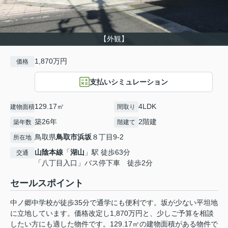
【外観】
1,870万円
価格
支払いシミュレーション
129.17㎡
4LDK
建物面積
間取り
築26年
2階建
築年数
階建て
鳥取県
鳥取市
浜坂
８丁目9-2
所在地
山陰本線
「
湖山
」駅 徒歩63分
交通
「八丁目入口」バス停下車 徒歩2分
セールスポイント
中ノ郷中学校が徒歩35分で通学にも便利です。坂が少ない平坦地
に立地しています。価格改定し1,870万円と、少しご予算を相談
したい方にも適した物件です。129.17㎡の建物面積がある物件で