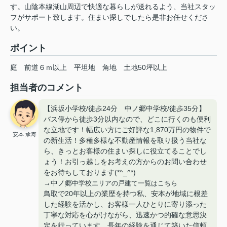
す。山陰本線湖山周辺で快適な暮らしが送れるよう、当社スタッ
フがサポート致します。住まい探しでしたら是非お任せくださ
い。
ポイント
庭
前道６ｍ以上
平坦地
角地
土地50坪以上
担当者のコメント
【浜坂小学校/徒歩24分 中ノ郷中学校/徒歩35分】
バス停から徒歩3分以内なので、どこに行くのも便利
な立地です！幅広い方にご好評な1,870万円の物件で
安本 承寿
の新生活！多種多様な不動産情報を取り扱う当社な
ら、きっとお客様の住まい探しに役立てることでし
ょう！お引っ越しをお考えの方からのお問い合わせ
をお待ちしております(*^_^*)
→中ノ郷
中学校エリアの戸建て一覧はこちら
鳥取で20年以上の業歴を持つ私、安本が地域に根差
した経験を活かし、お客様一人ひとりに寄り添った
丁寧な対応を心がけながら、迅速かつ的確な意思決
定を行っています。長年の経験を通じて築いた信頼