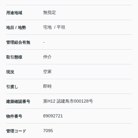
無指定
用途地域
宅地 / 平坦
地目 / 地勢
-
管理組合有無
仲介
取引態様
空家
現況
即時
引渡し
第H12 認建鳥市000128号
建築確認番号
89092721
物件番号
7095
管理コード