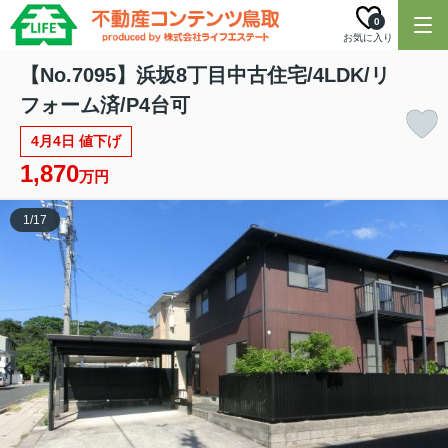
0
お気に入り
【No.7095】浜坂8丁目中古住宅/4LDK/リ
フォーム済/P4台可
4月4日 値下げ
1,870
万円
1
/
17