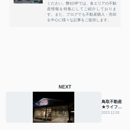
ください。弊社HPでは、各エリアの不動
産情報を特集にしてご紹介しておりま
す。また、ブログでも不動産購入・売却
を中心に様々な記事をご提供します。
NEXT
鳥取不動産
★ライフエ
ステート
2023.12.02
師走