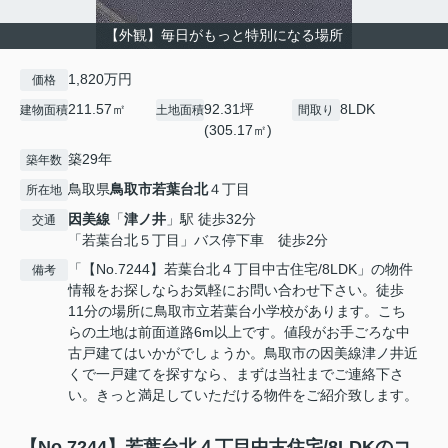
【外観】毎日がもっと特別になる場所
1,820万円
価格
211.57㎡
92.31坪
8LDK
建物面積
土地面積
間取り
(305.17㎡)
築29年
築年数
鳥取県
鳥取市
若葉台北
４丁目
所在地
因美線
「
津ノ井
」駅 徒歩32分
交通
「若葉台北５丁目」バス停下車 徒歩2分
「【No.7244】若葉台北４丁目中古住宅/8LDK」の物件
備考
情報をお探しならお気軽にお問い合わせ下さい。徒歩
11分の場所に鳥取市立若葉台小学校があります。こち
らの土地は前面道路6m以上です。値段がお手ごろな中
古戸建てはいかがでしょうか。鳥取市の因美線津ノ井近
くで一戸建てを探すなら、まずは当社までご連絡下さ
い。きっと満足していただける物件をご紹介致します。
【No.7244】若葉台北４丁目中古住宅/8LDKのコ