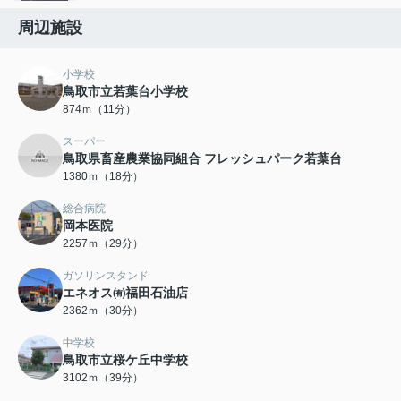
周辺施設
小学校
鳥取市立若葉台小学校
874ｍ（11分）
スーパー
鳥取県畜産農業協同組合 フレッシュパーク若葉台
1380ｍ（18分）
総合病院
岡本医院
2257ｍ（29分）
ガソリンスタンド
エネオス㈲福田石油店
2362ｍ（30分）
中学校
鳥取市立桜ケ丘中学校
3102ｍ（39分）