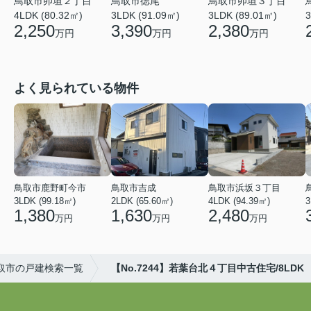
鳥取市卯垣２丁目
鳥取市徳尾
鳥取市卯垣３丁目
4LDK (80.32㎡)
3LDK (91.09㎡)
3LDK (89.01㎡)
3
2,250
3,390
2,380
万円
万円
万円
よく見られている物件
鳥取市鹿野町今市
鳥取市吉成
鳥取市浜坂３丁目
3LDK (99.18㎡)
2LDK (65.60㎡)
4LDK (94.39㎡)
3
1,380
1,630
2,480
万円
万円
万円
取市の戸建検索一覧
【No.7244】若葉台北４丁目中古住宅/8LDK