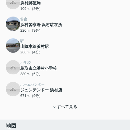
浜村郵便局
109ｍ（2分）
警察
浜村警察署 浜村駐在所
220ｍ（3分）
駅
山陰本線浜村駅
266ｍ（4分）
小学校
鳥取市立浜村小学校
380ｍ（5分）
ホームセンター
ジュンテンドー 浜村店
671ｍ（9分）
すべて見る
地図