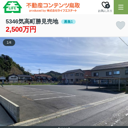
0
お気に入り
5346気高町勝見売地
募集1
2,500万円
1
/
4