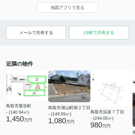
地図アプリで見る
メールで共有する
LINEで共有する
近隣の物件
鳥取市栗谷町
鳥取市湖山町南２丁目
鳥取市浜坂７丁目
- (140.94㎡)
- (149.09㎡)
1,450
- (244.05㎡)
1,080
万円
万円
980
万円