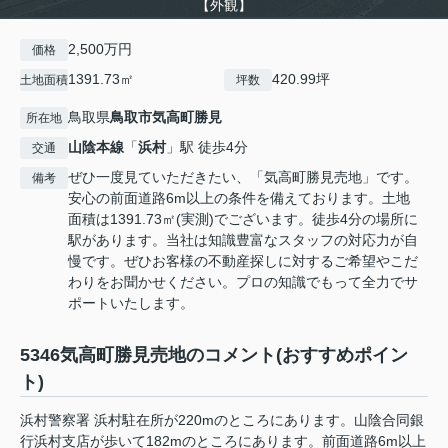
【外観】
2,500万円
価格
1391.73㎡
420.99坪
土地面積
坪数
鳥取県
鳥取市
気高町勝見
所在地
山陰本線
「
浜村
」駅 徒歩4分
交通
ぜひ一度見ていただきたい、「気高町勝見売地」です。
備考
安心の前面道路6m以上の条件を備えております。土地
面積は1391.73㎡(実測)でございます。徒歩4分の場所に
駅があります。当社は知識豊富なスタッフの対応力が自
慢です。ぜひお客様の不動産探しに対するご希望やこだ
わりをお聞かせください。プロの知識でもって全力でサ
ポートいたします。
5346気高町勝見売地のコメント(おすすめポイン
ト)
浜村警察署 浜村駐在所が220mのところにあります。山陰合同銀
行浜村支店が歩いて182mのところにあります。前面道路6m以上