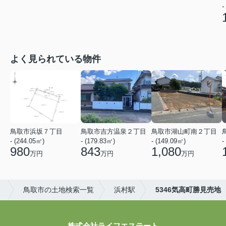
-
よく見られている物件
鳥取市浜坂７丁目
鳥取市吉方温泉２丁目
鳥取市湖山町南２丁目
- (244.05㎡)
- (179.83㎡)
- (149.09㎡)
-
980
843
1,080
万円
万円
万円
！
鳥取市の土地検索一覧
浜村駅
5346気高町勝見売地
株式会社ライフエステート