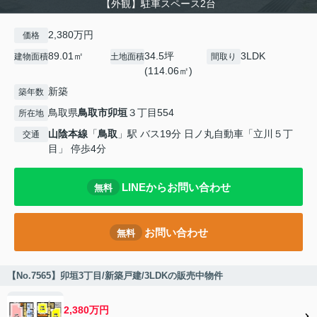
【外観】駐車スペース2台
2,380万円
価格
89.01㎡
34.5坪
3LDK
建物面積
土地面積
間取り
(114.06㎡)
新築
築年数
鳥取県
鳥取市
卯垣
３丁目554
所在地
山陰本線
「
鳥取
」駅 バス19分 日ノ丸自動車「立川５丁
交通
目」 停歩4分
LINEからお問い合わせ
無料
お問い合わせ
無料
【No.7565】卯垣3丁目/新築戸建/3LDKの販売中物件
2,380万円