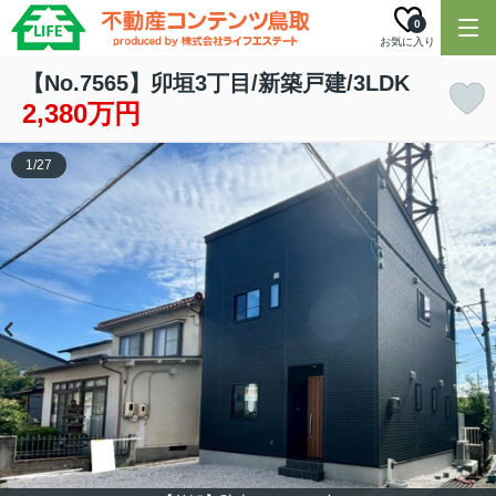
0
お気に入り
【No.7565】卯垣3丁目/新築戸建/3LDK
2,380万円
1
/
27