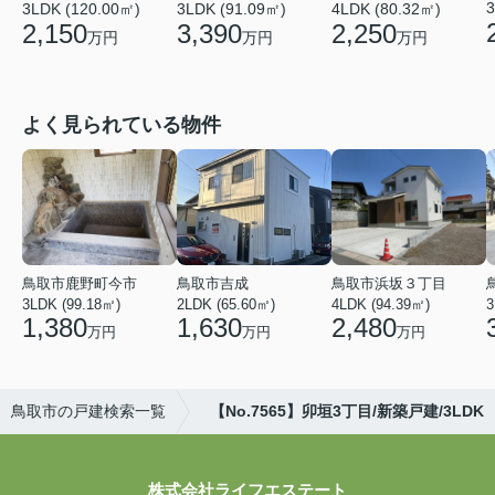
3
4LDK (80.32㎡)
3LDK (120.00㎡)
3LDK (91.09㎡)
2,250
2,150
3,390
万円
万円
万円
よく見られている物件
鳥取市鹿野町今市
鳥取市吉成
鳥取市浜坂３丁目
3LDK (99.18㎡)
2LDK (65.60㎡)
4LDK (94.39㎡)
3
1,380
1,630
2,480
万円
万円
万円
鳥取市の戸建検索一覧
【No.7565】卯垣3丁目/新築戸建/3LDK
株式会社ライフエステート