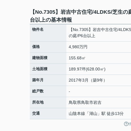
【No.7305】岩吉中古住宅/4LDKS/芝生の庭
台以上の基本情報
物件名
【No.7305】岩吉中古住宅/4LDK
の庭/P6台以上
価格
4,980万円
建物面積
155.68㎡
土地面積
189.97坪(628.00㎡)
築年月
2017年3月（築9年）
総戸数
-
所在地
鳥取県
鳥取市
岩吉
交通
山陰本線
「
湖山
」駅 徒歩13分