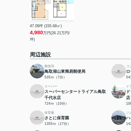
47.09坪 (155.68㎡)
4,980
万円(26.21万円/
坪)
周辺施設
郵便局
コ
鳥取湖山東簡易郵便局
ロ
535ｍ（7分）
5
スーパー
ド
スーパーセンタートライアル鳥取
ド
千代水店
店
724ｍ（10分）
1
保育園
ジ
さとに保育園
ハ
1355ｍ（17分）
1