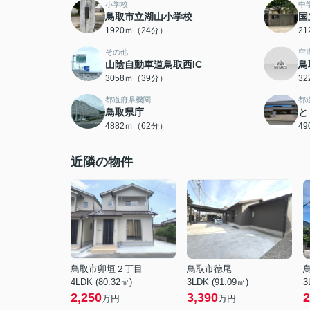
小学校
中
鳥取市立湖山小学校
国
1920ｍ（24分）
2
その他
空
山陰自動車道鳥取西IC
鳥
3058ｍ（39分）
3
都道府県機関
都
鳥取県庁
と
4882ｍ（62分）
4
近隣の物件
鳥取市卯垣２丁目
鳥取市徳尾
4LDK (80.32㎡)
3LDK (91.09㎡)
3
2,250
3,390
2
万円
万円