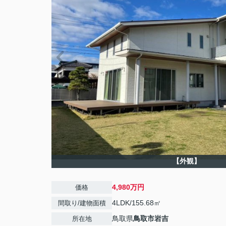
【外観】
4,980万円
価格
4LDK/155.68㎡
間取り/建物面積
鳥取県
鳥取市
岩吉
所在地