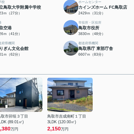
学校
ホームセンター
立鳥取大学附属中学校
カインズホーム FC鳥取店
123ｍ（27分）
2429ｍ（31分）
港
市役所・区役所
取空港
鳥取市役所
226ｍ（41分）
3830ｍ（48分）
道府県機関
都道府県機関
りぎん文化会館
鳥取県庁 東部庁舎
901ｍ（62分）
6607ｍ（83分）
鳥取市卯垣３丁目
鳥取市吉成南町１丁目
LDK (89.01㎡)
3LDK (120.00㎡)
,380
2,150
万円
万円