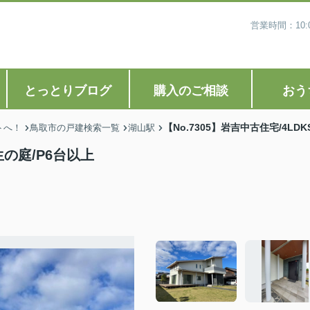
営業時間：10
とっとりブログ
購入のご相談
おう
【No.7305】岩吉中古住宅/4LD
トへ！
鳥取市の戸建検索一覧
湖山駅
芝生の庭/P6台以上