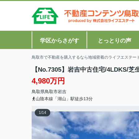
学区からさがす
とっとりの声
鳥取市で不動産を購入するなら地域密着のライフエステー
【No.7305】岩吉中古住宅/4LDKS/
4,980万円
鳥取県
鳥取市
岩吉
山陰本線「湖山」駅徒歩13分
1
/
14