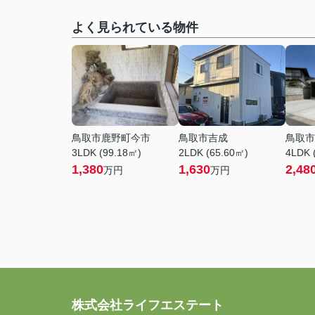
よく見られている物件
鳥取市鹿野町今市
鳥取市吉成
鳥取市
3LDK (99.18㎡)
2LDK (65.60㎡)
4LDK 
1,380
1,630
2,48
万円
万円
株式会社ライフエステート