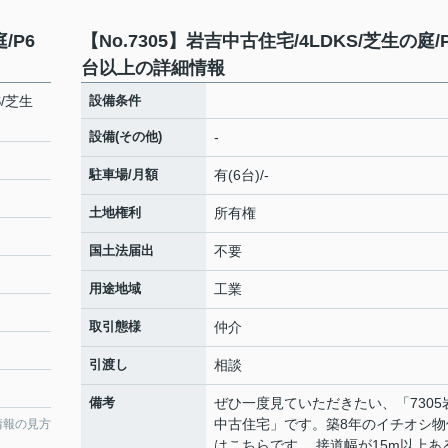
/P6
【No.7305】岩吉中古住宅/4LDKS/芝生の庭/
台以上の詳細情報
S/芝生
設備条件
設備(その他)
-
駐車場/月額
有(6台)/-
土地権利
所有権
国土法届出
不要
用途地域
工業
取引態様
仲介
引渡し
相談
備考
ぜひ一度見ていただきたい、「7305
中古住宅」です。築8年のイチオシ物
情報の見方
はこちらです,。接道幅が15m以上あ