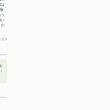
積は
情報
合っ
強い
くだ
の見方
上
い