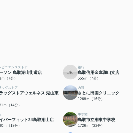
ンビニエンスストア
銀行
ーソン 鳥取湖山街道店
鳥取信用金庫湖山支店
43ｍ（7分）
555ｍ（7分）
ラッグストア
内科
ラッグストアウェルネス 湖山東
さとに田園クリニック
1269ｍ（16分）
081ｍ（14分）
ム
中学校
イパーフィット24鳥取湖山店
鳥取市立湖東中学校
420ｍ（18分）
1726ｍ（22分）