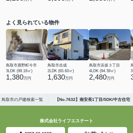
よく見られている物件
鳥取市鹿野町今市
鳥取市吉成
鳥取市浜坂３丁目
3LDK (99.18㎡)
2LDK (65.60㎡)
4LDK (94.39㎡)
3
1,380
1,630
2,480
万円
万円
万円
鳥取市の戸建検索一覧
【No.7632】南安長1丁目/5DK/中古住宅
株式会社ライフエステート