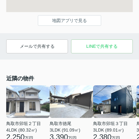
地図アプリで見る
メールで共有する
LINEで共有する
近隣の物件
鳥取市卯垣２丁目
鳥取市徳尾
鳥取市卯垣３丁目
4LDK (80.32㎡)
3LDK (91.09㎡)
3LDK (89.01㎡)
3
2,250
3,390
2,380
万円
万円
万円