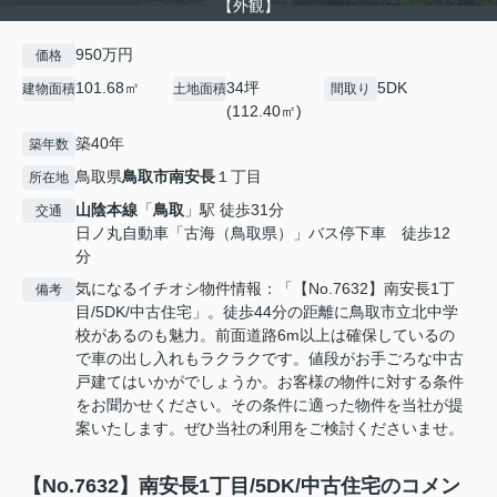
【外観】
950万円
価格
101.68㎡
34坪
5DK
建物面積
土地面積
間取り
(112.40㎡)
築40年
築年数
鳥取県
鳥取市
南安長
１丁目
所在地
山陰本線
「
鳥取
」駅 徒歩31分
交通
日ノ丸自動車「古海（鳥取県）」バス停下車 徒歩12
分
気になるイチオシ物件情報：「【No.7632】南安長1丁
備考
目/5DK/中古住宅」。徒歩44分の距離に鳥取市立北中学
校があるのも魅力。前面道路6m以上は確保しているの
で車の出し入れもラクラクです。値段がお手ごろな中古
戸建てはいかがでしょうか。お客様の物件に対する条件
をお聞かせください。その条件に適った物件を当社が提
案いたします。ぜひ当社の利用をご検討くださいませ。
【No.7632】南安長1丁目/5DK/中古住宅のコメン