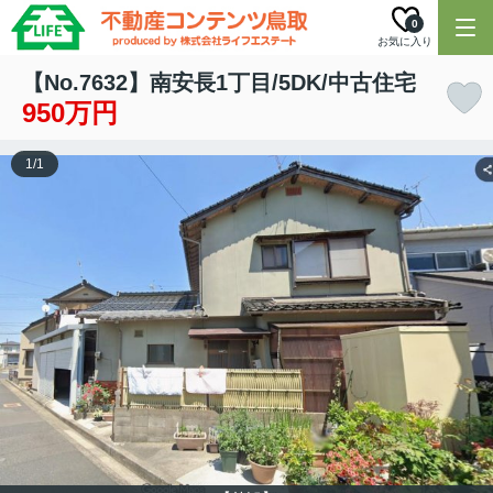
0
お気に入り
【No.7632】南安長1丁目/5DK/中古住宅
950万円
1
/
1