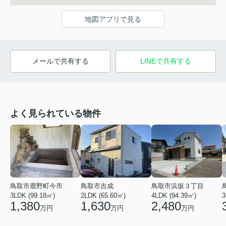
地図アプリで見る
メールで共有する
LINEで共有する
よく見られている物件
鳥取市鹿野町今市
鳥取市吉成
鳥取市浜坂３丁目
3LDK (99.18㎡)
2LDK (65.60㎡)
4LDK (94.39㎡)
3
1,380
1,630
2,480
万円
万円
万円