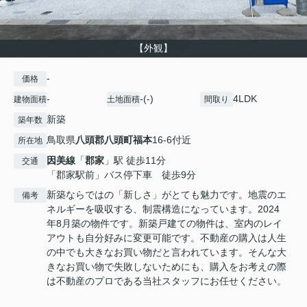
【外観】
-
価格
-
-(-)
4LDK
建物面積
土地面積
間取り
新築
築年数
鳥取県
八頭郡八頭町
福本
16-6付近
所在地
因美線
「
郡家
」駅 徒歩11分
交通
「郡家駅前」バス停下車 徒歩9分
新築ならではの「新しさ」がとても魅力です。地震のエ
備考
ネルギーを吸収する、制震構造になっています。2024
年8月築の物件です。新築戸建ての物件は、室内のレイ
アウトも自分好みに変更可能です。不動産の購入は人生
の中でも大きなお買い物だと言われています。そんな大
きなお買い物で失敗しないためにも、購入をお考えの際
は不動産のプロである当社スタッフにお任せください。