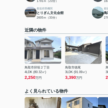
1791ｍ（23分）
1
都道府県機関
都
とりぎん文化会館
鳥
2605ｍ（33分）
2
近隣の物件
鳥取市卯垣２丁目
鳥取市徳尾
4LDK (80.32㎡)
3LDK (91.09㎡)
3
2,250
3,390
2
万円
万円
よく見られている物件