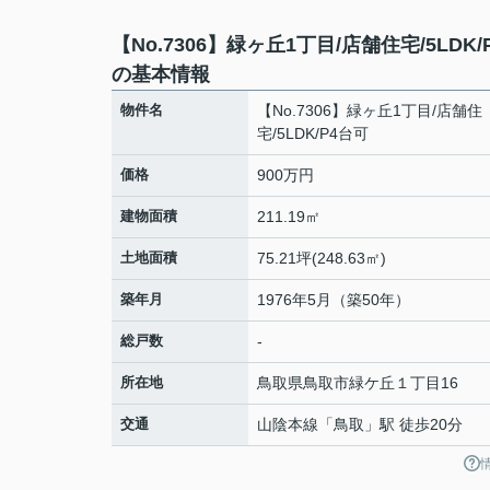
【No.7306】緑ヶ丘1丁目/店舗住宅/5LDK/
の基本情報
物件名
【No.7306】緑ヶ丘1丁目/店舗住
宅/5LDK/P4台可
価格
900万円
建物面積
211.19㎡
土地面積
75.21坪(248.63㎡)
築年月
1976年5月（築50年）
総戸数
-
所在地
鳥取県
鳥取市
緑ケ丘
１丁目16
交通
山陰本線
「
鳥取
」駅 徒歩20分