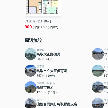
63.88坪 (211.19㎡)
900
万円(11.97万円/坪)
周辺施設
郵便局
コ
鳥取大正郵便局
フ
287ｍ（4分）
5
保育園
シ
鳥取市立大正保育園
シ
757ｍ（10分）
8
市役所・区役所
中
鳥取市役所
鳥
1270ｍ（16分）
1
銀行
美
山陰合同銀行鳥取駅南支店
プ