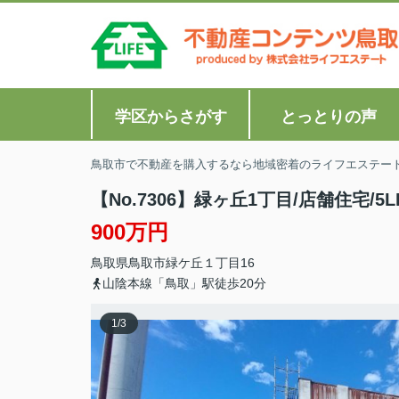
学区からさがす
とっとりの声
鳥取市で不動産を購入するなら地域密着のライフエステー
【No.7306】緑ヶ丘1丁目/店舗住宅/5L
900万円
鳥取県
鳥取市
緑ケ丘
１丁目16
山陰本線「鳥取」駅徒歩20分
1
/
3