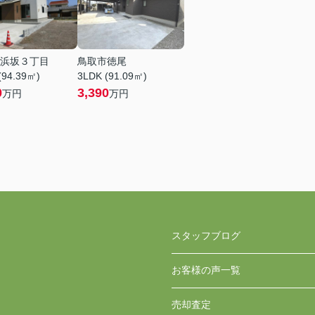
浜坂３丁目
鳥取市徳尾
(94.39㎡)
3LDK (91.09㎡)
0
3,390
万円
万円
スタッフブログ
お客様の声一覧
売却査定