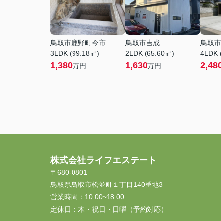
鳥取市鹿野町今市
鳥取市吉成
鳥取市
3LDK (99.18㎡)
2LDK (65.60㎡)
4LDK 
1,380
1,630
2,48
万円
万円
株式会社ライフエステート
〒680-0801
鳥取県鳥取市松並町１丁目140番地3
営業時間：
10:00~18:00
定休日：
木・祝日・日曜（予約対応）