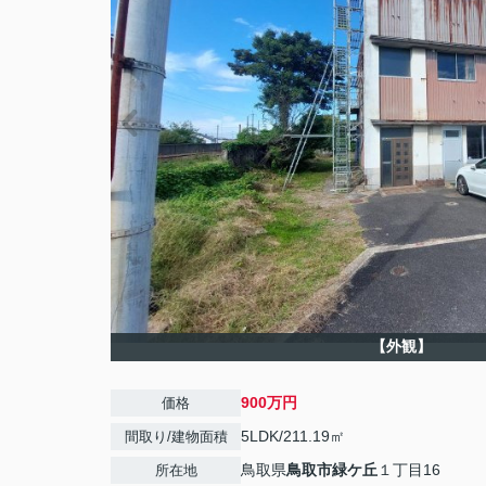
【外観】
900万円
価格
5LDK/211.19㎡
間取り/建物面積
鳥取県
鳥取市
緑ケ丘
１丁目16
所在地