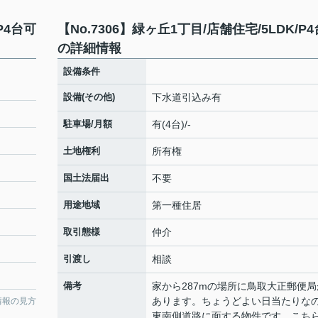
P4台可
【No.7306】緑ヶ丘1丁目/店舗住宅/5LDK/P
の詳細情報
設備条件
設備(その他)
下水道引込み有
駐車場/月額
有(4台)/-
土地権利
所有権
国土法届出
不要
用途地域
第一種住居
取引態様
仲介
引渡し
相談
備考
家から287mの場所に鳥取大正郵便局
あります。ちょうどよい日当たりな
情報の見方
東南側道路に面する物件です。こち