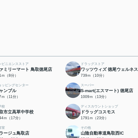
ンビニエンスストア
ドラッグストア
ァミリーマート 鳥取徳尾店
ワッツウィズ 徳尾ウェルネ
71ｍ（8分）
739ｍ（10分）
ョッピングセンター
スーパー
ャンブル
S-mart(エスマート) 徳尾店
67ｍ（11分）
1009ｍ（13分）
学校
ディスカウントショップ
取市立高草中学校
ドラッグコスモス
344ｍ（17分）
1791ｍ（23分）
容室
その他
ラージュ鳥取店
山陰自動車道鳥取西IC