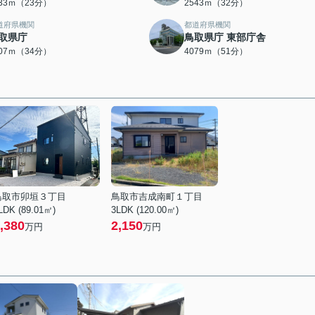
833ｍ（23分）
2543ｍ（32分）
道府県機関
都道府県機関
取県庁
鳥取県庁 東部庁舎
707ｍ（34分）
4079ｍ（51分）
鳥取市卯垣３丁目
鳥取市吉成南町１丁目
LDK (89.01㎡)
3LDK (120.00㎡)
,380
2,150
万円
万円