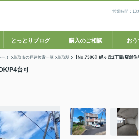
営業時間：10
とっとりブログ
購入のご相談
おう
【No.7306】緑ヶ丘1丁目/店舗住宅
トへ！
鳥取市の戸建検索一覧
鳥取駅
DK/P4台可