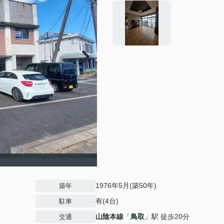
1976年5月(築50年)
築年
有(4台)
駐車
山陰本線
「
鳥取
」駅 徒歩20分
交通