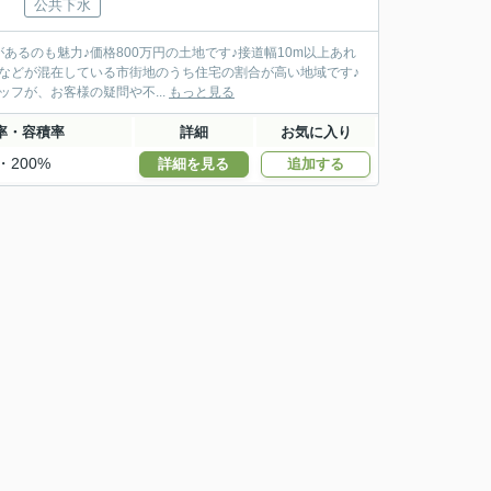
公共下水
があるのも魅力♪価格800万円の土地です♪接道幅10m以上あれ
などが混在している市街地のうち住宅の割合が高い地域です♪
フが、お客様の疑問や不...
もっと見る
率・容積率
詳細
お気に入り
・200%
詳細を見る
追加する