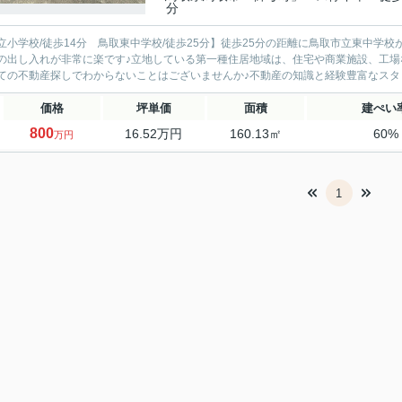
分
立小学校/徒歩14分 鳥取東中学校/徒歩25分】徒歩25分の距離に鳥取市立東中学校
の出し入れが非常に楽です♪立地している第一種住居地域は、住宅や商業施設、工場
ての不動産探しでわからないことはございませんか♪不動産の知識と経験豊富なスタッ
価格
坪単価
面積
建ぺい
800
16.52万円
160.13㎡
60%
万円
1