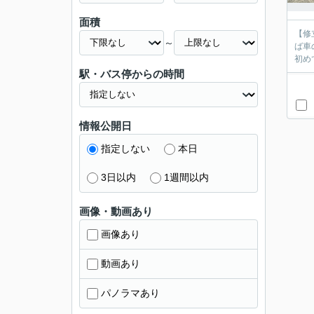
面積
【修
～
ば車
初め
駅・バス停からの時間
情報公開日
指定しない
本日
3日以内
1週間以内
画像・動画あり
画像あり
動画あり
パノラマあり