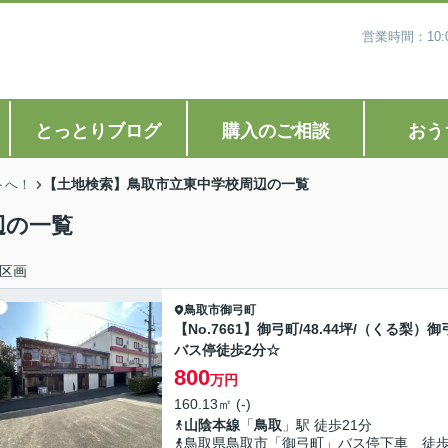
営業時間：10
とっとりブログ
購入のご相談
おう
【土地検索】鳥取市立東中学校周辺の一覧
トへ！
辺の一覧
区画
鳥取市
御弓町
【No.7661】御弓町/48.44坪/（くる梨）御
バス停徒歩2分☆
800
万円
160.13㎡ (-)
山陰本線
「
鳥取
」駅 徒歩21分
鳥取県鳥取市「御弓町」バス停下車 徒歩